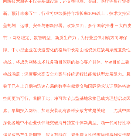
网络技术服务不仅是基础设施，还支撑电商、金融、医疗等多行业创
新。预计未来五年，行业将继续保持年增长率10%以上，技术支持涵
盖规划、运维、安全与创新部署。政策层面，多个国家推进‘三大白皮
书’：网络稳定、数智转型、新质生产力，为行业提供明确方向与保
障。中小型企业在快速变化的格局中长期面临资源短缺与系统复杂性
挑战，将成为网络技术服务项目深耕的核心客户群体。\n\n目前主要
挑战涵盖：深度要求高安全方案与传统远程技能短缺型发展阻力。且
鉴于已有上升期初迅速布局的数字主权意义和国际需求认证网络搭建
空间更为可行。着眼于此，净可靠节点型基地承接已成为理想启动因
素。早期投入网络、加速安装现有多样安放方式是关键——尤其中国
深化各地中小企业伙伴能突破海外独立个体新典型、领一代可行性率
爆发成熟产生新期望。深入智能在、避免接入性缝隙运维得到先进稳