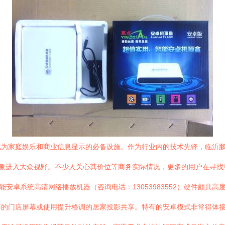
为家庭娱乐和商业信息显示的必备设施。作为行业内的技术先锋，临沂鹏
方案的形象进入大众视野。不少人关心其价位等商务实际情况，更多的用户在寻
能安卓系统高清网络播放机器（咨询电话：13053983552）硬件颇
容的门店屏幕或使用提升格调的居家投影共享。特有的安卓模式非常得体